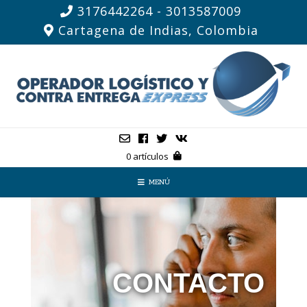
3176442264 - 3013587009
Cartagena de Indias, Colombia
0 artículos
MENÚ
Contacto
CONTACTO