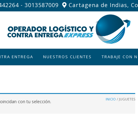
42264 - 3013587009
Cartagena de Indias, C
NTRA ENTREGA
NUESTROS CLIENTES
TRABAJE CON 
INICIO
/ JUGUETES
incidan con tu selección.